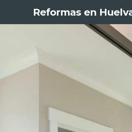
Reformas en Huelv